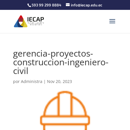
593 99 299 8884
info@iecap.edu.ec
gerencia-proyectos-
construccion-ingeniero-
civil
por
Administra
|
Nov 20, 2023