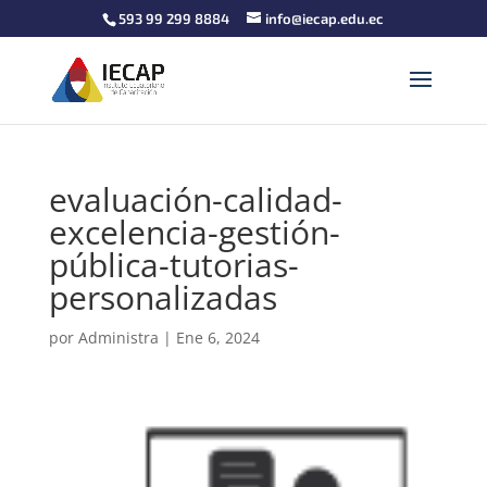
593 99 299 8884
info@iecap.edu.ec
evaluación-calidad-
excelencia-gestión-
pública-tutorias-
personalizadas
por
Administra
|
Ene 6, 2024