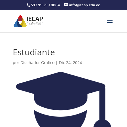
593 99 299 8884
info@iecap.edu.ec
Estudiante
por
Diseñador Grafico
|
Dic 24, 2024