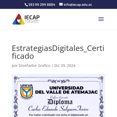
593 99 299 8884
info@iecap.edu.ec
EstrategiasDigitales_Certi
ficado
por
Diseñador Grafico
|
Dic 29, 2024