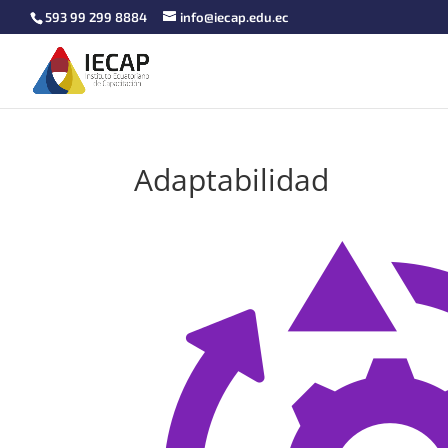
593 99 299 8884
info@iecap.edu.ec
Adaptabilidad