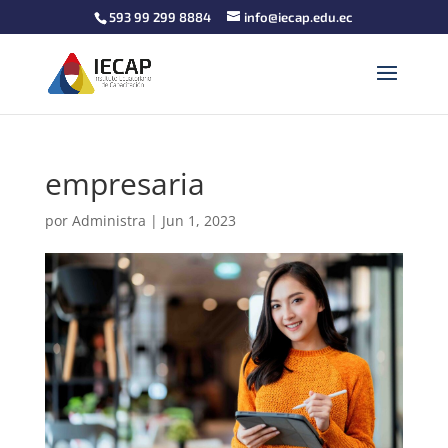
593 99 299 8884
info@iecap.edu.ec
empresaria
por
Administra
|
Jun 1, 2023