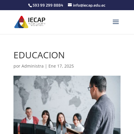
593 99 299 8884
info@iecap.edu.ec
EDUCACION
por
Administra
|
Ene 17, 2025