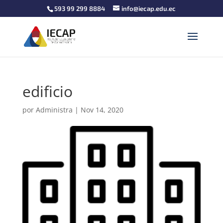
593 99 299 8884
info@iecap.edu.ec
edificio
por
Administra
|
Nov 14, 2020