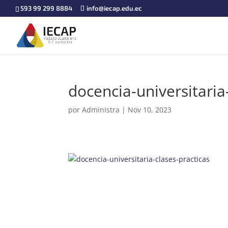
593 99 299 8884
info@iecap.edu.ec
docencia-universitaria
por
Administra
|
Nov 10, 2023