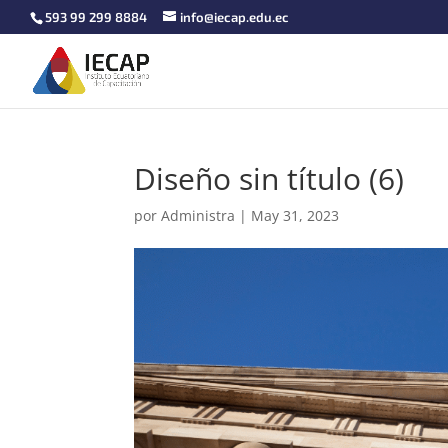
593 99 299 8884
info@iecap.edu.ec
Diseño sin título (6)
por
Administra
|
May 31, 2023