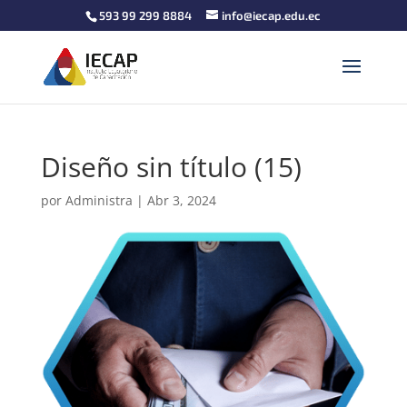
593 99 299 8884
info@iecap.edu.ec
Diseño sin título (15)
por
Administra
|
Abr 3, 2024