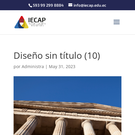
593 99 299 8884
info@iecap.edu.ec
Diseño sin título (10)
por
Administra
|
May 31, 2023