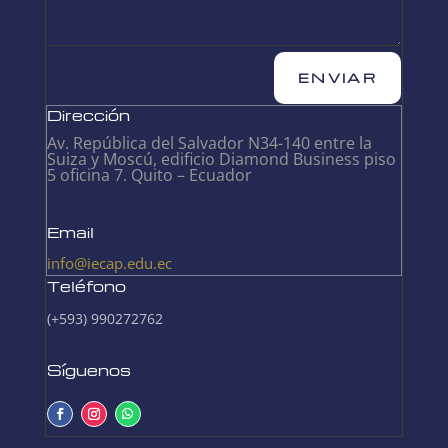
ENVIAR
Dirección
Av. República del Salvador N34-140 entre la
Suiza y Moscú, edificio Diamond Business piso
5 oficina 7. Quito – Ecuador
Email
info@iecap.edu.ec
Teléfono
(+593) 990272762
Síguenos