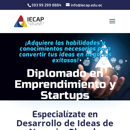
593 99 299 8884
info@iecap.edu.ec
¡Adquiere las habilidades y
conocimientos necesarios para
convertir tus ideas en negocios
exitosos!
Diplomado en
Emprendimiento y
Startups
Especialízate en
Desarrollo de Ideas de