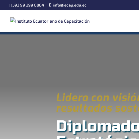
593 99 299 8884
info@iecap.edu.ec
Lidera con visió
resultados sost
Diplomado