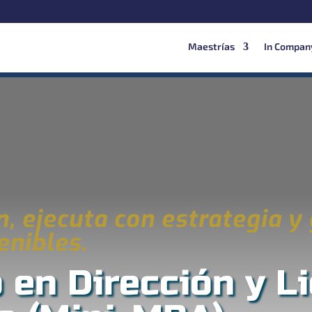
Maestrías
In Compan
n, ejecuta con estrategia y
enibles.
 en Dirección y L