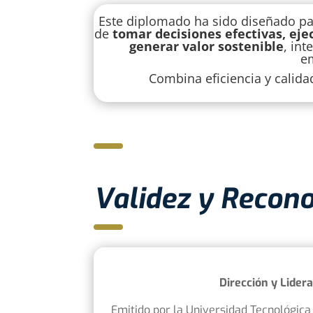
Este diplomado ha sido diseñado pa
de
tomar decisiones efectivas, ej
generar valor sostenible
, int
em
Combina eficiencia y calid
Validez y Recon
Dirección y Lider
Emitido por l
a Universidad Tecnológica