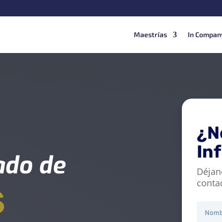
Maestrías
In Compan
¿N
In
cado de
Déjan
conta
S