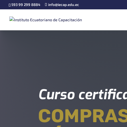
593 99 299 8884
info@iecap.edu.ec
Curso certifi
COMPRA