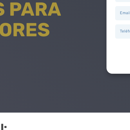
S PARA
ORES
l: