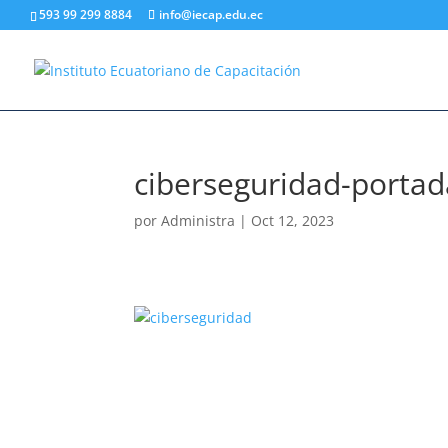
593 99 299 8884
info@iecap.edu.ec
ciberseguridad-portad
por
Administra
|
Oct 12, 2023