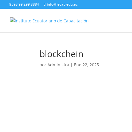
593 99 299 8884
info@iecap.edu.ec
blockchein
por
Administra
|
Ene 22, 2025