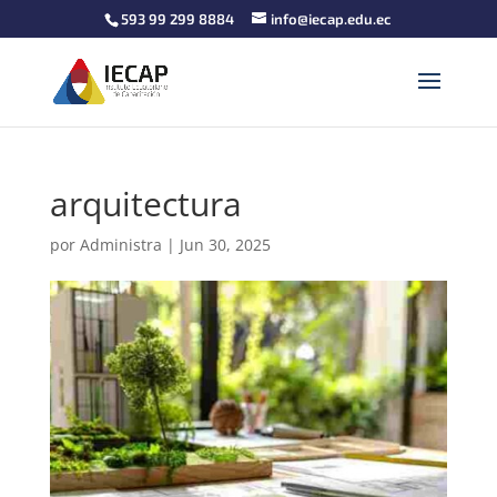
593 99 299 8884
info@iecap.edu.ec
arquitectura
por
Administra
|
Jun 30, 2025