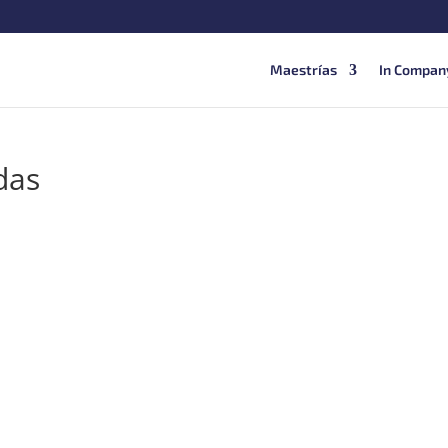
Maestrías
In Compan
das