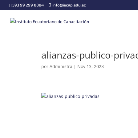
593 99 299 8884
info@iecap.edu.ec
alianzas-publico-priva
por
Administra
|
Nov 13, 2023