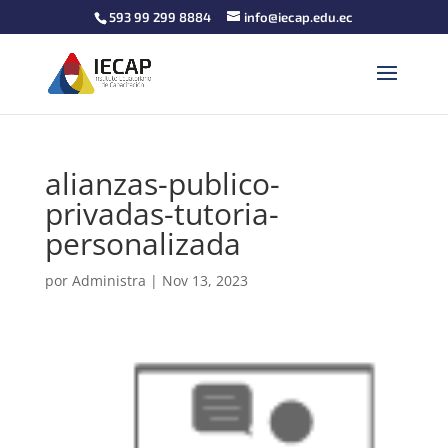
593 99 299 8884
info@iecap.edu.ec
alianzas-publico-
privadas-tutoria-
personalizada
por
Administra
|
Nov 13, 2023