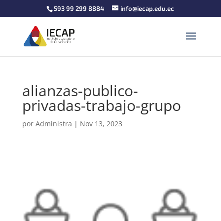
593 99 299 8884
info@iecap.edu.ec
alianzas-publico-
privadas-trabajo-grupo
por
Administra
|
Nov 13, 2023