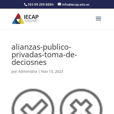
593 99 299 8884
info@iecap.edu.ec
alianzas-publico-
privadas-toma-de-
deciosnes
por
Administra
|
Nov 13, 2023