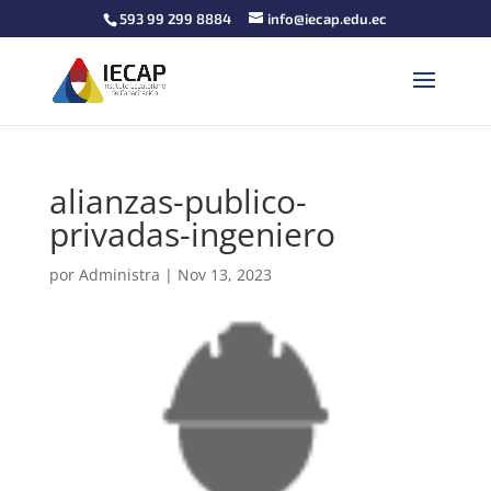
593 99 299 8884
info@iecap.edu.ec
alianzas-publico-
privadas-ingeniero
por
Administra
|
Nov 13, 2023