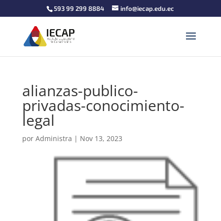
593 99 299 8884
info@iecap.edu.ec
alianzas-publico-
privadas-conocimiento-
legal
por
Administra
|
Nov 13, 2023