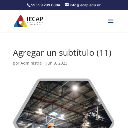
593 99 299 8884
info@iecap.edu.ec
Agregar un subtítulo (11)
por
Administra
|
Jun 9, 2023