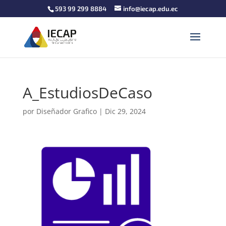
593 99 299 8884
info@iecap.edu.ec
A_EstudiosDeCaso
por
Diseñador Grafico
|
Dic 29, 2024