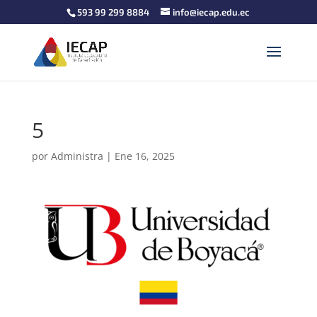
593 99 299 8884
info@iecap.edu.ec
5
por
Administra
|
Ene 16, 2025