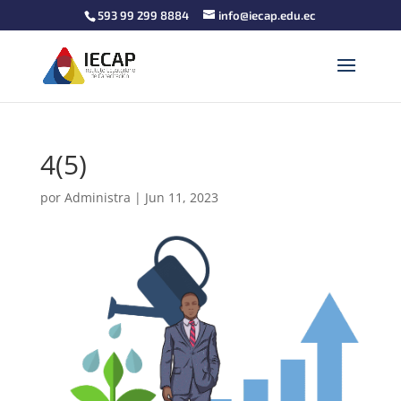
593 99 299 8884
info@iecap.edu.ec
4(5)
por
Administra
|
Jun 11, 2023