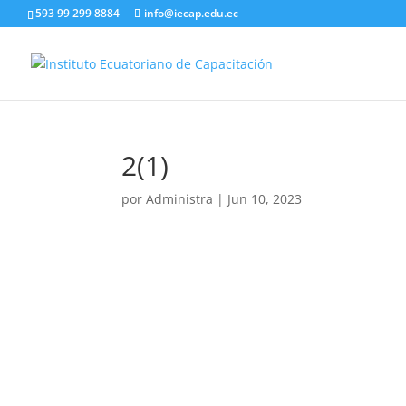
593 99 299 8884
info@iecap.edu.ec
2(1)
por
Administra
|
Jun 10, 2023