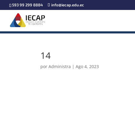
593 99 299 8884
info@iecap.edu.ec
14
por
Administra
|
Ago 4, 2023