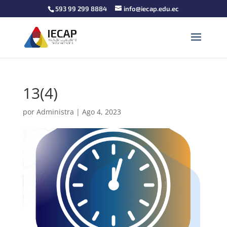
593 99 299 8884
info@iecap.edu.ec
13(4)
por
Administra
|
Ago 4, 2023