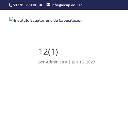
593 99 299 8884
info@iecap.edu.ec
12(1)
por
Administra
|
Jun 16, 2023