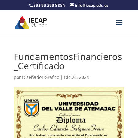
593 99 299 8884
info@iecap.edu.ec
FundamentosFinancieros
_Certificado
por
Diseñador Grafico
|
Dic 26, 2024